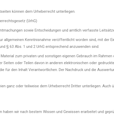
netseiten können dem Urheberrecht unterliegen.
berrechtsgesetz (UrhG)
tmachungen sowie Entscheidungen und amtlich verfasste Leitsätz
r allgemeinen Kenntnisnahme veröffentlicht worden sind, mit der 
 und § 63 Abs. 1 und 2 UrhG entsprechend anzuwenden sind.
s Material zum privaten und sonstigen eigenen Gebrauch im Rahmen d
 Seiten oder Teilen davon in anderen elektronischen oder gedruckten
ge die für den Inhalt Verantwortlichen. Der Nachdruck und die Auswer
teien ganz oder teilweise dem Urheberrecht Dritter unterliegen. Auch
en haben wir nach bestem Wissen und Gewissen erarbeitet und geprüft. 